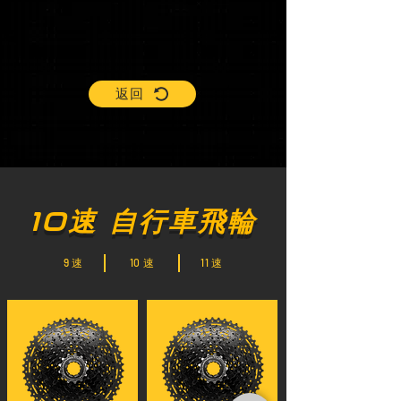
返回
10
速 自行車飛輪
9 速
10 速
11 速