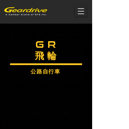
G R
飛 輪
公路自行車