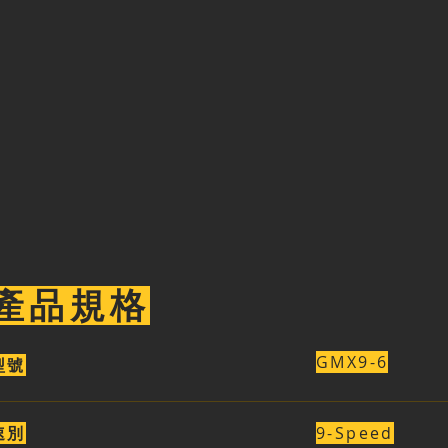
產品規格
GMX9-6
型號
速別
9-Speed