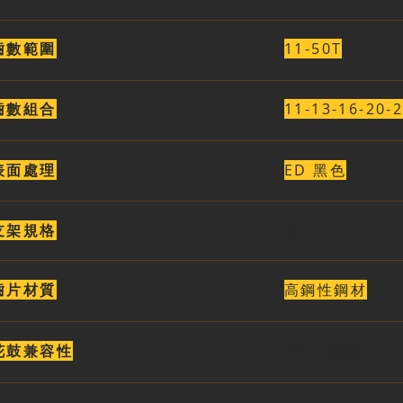
齒數範圍
11-50T
齒數組合
11-13-16-20-
表面處理
ED 黑色
支架規格
​無
齒片材質
高鋼性鋼材
花鼓兼容性
​HG Driver