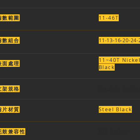
齒數範圍
11-46T
齒數組合
11-13-16-20-24-
11~40T Nicke
表面處理
Black
支架規格
Double Spide
齒片材質
Steel Black
花鼓兼容性
HG Driver