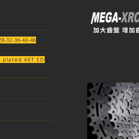
28-32-36-40-46
l plated 46T ED
r